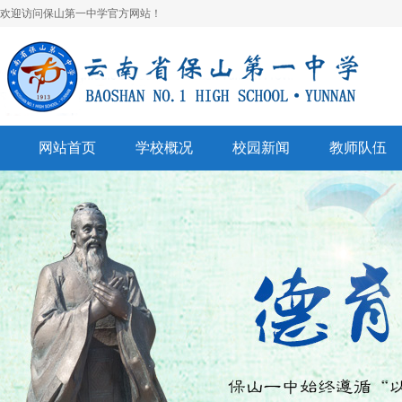
欢迎访问保山第一中学官方网站！
网站首页
学校概况
校园新闻
教师队伍
学校简介
校园快讯
学科建设
领导班子
一中视听
名师风采
学校荣誉
通知公告
表彰奖励
美丽校园
联系我们