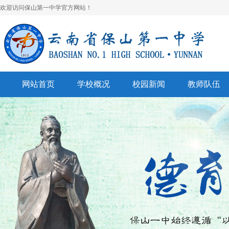
欢迎访问保山第一中学官方网站！
网站首页
学校概况
校园新闻
教师队伍
学校简介
校园快讯
学科建设
领导班子
一中视听
名师风采
学校荣誉
通知公告
表彰奖励
美丽校园
联系我们