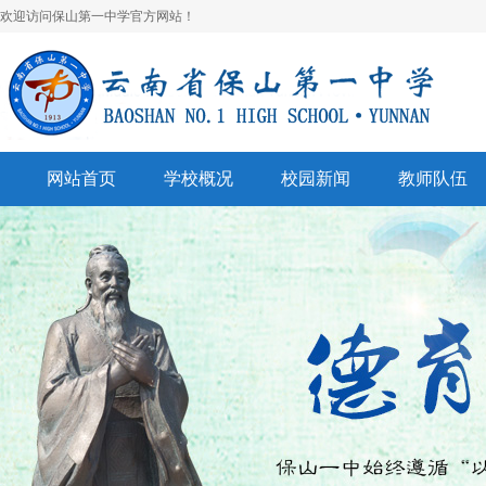
欢迎访问保山第一中学官方网站！
网站首页
学校概况
校园新闻
教师队伍
学校简介
校园快讯
学科建设
领导班子
一中视听
名师风采
学校荣誉
通知公告
表彰奖励
美丽校园
联系我们