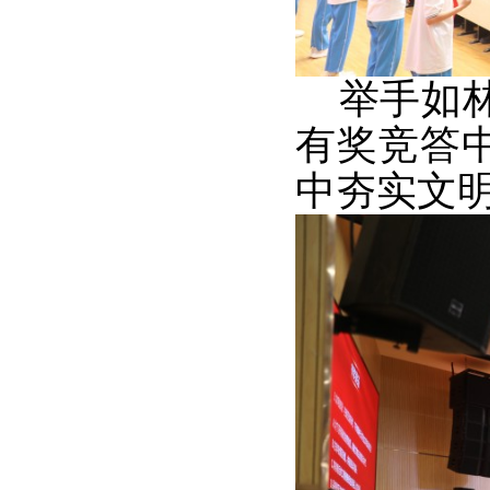
举手如林
有奖竞答
中夯实文