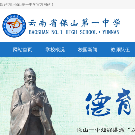
欢迎访问保山第一中学官方网站！
网站首页
学校概况
校园新闻
教师队伍
学校简介
校园快讯
学科建设
领导班子
一中视听
名师风采
学校荣誉
通知公告
表彰奖励
美丽校园
联系我们